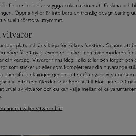
för finporslinet eller snygga köksmaskiner att få skina och bl
ingen. Öppna hyllor är inte bara en trendig designlösning u
tt visuellt förstora utrymmet.
 vitvaror
tar stor plats och är viktiga för kökets funktion. Genom att b
u både få ett nytt utseende i köket men även moderna funk
r din vardag. Vitvaror finns idag i alla stilar och färger och
varor som sticker ut eller som kompletterar din nuvarande sti
a energiförbrukningen genom att skaffa nyare vitvaror som 
snåla. Eftersom Nordanro är kopplat till Elon har vi ett näst 
t urval av vitvaror och du kan välja mellan olika varumärke
r.
m hur du väljer vitvaror här
.