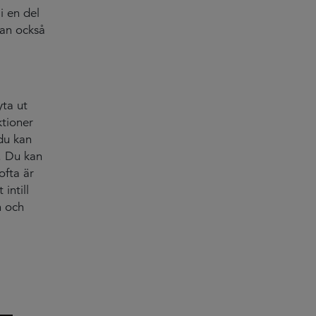
i en del
tan också
yta ut
tioner
 du kan
l. Du kan
ofta är
intill
n och