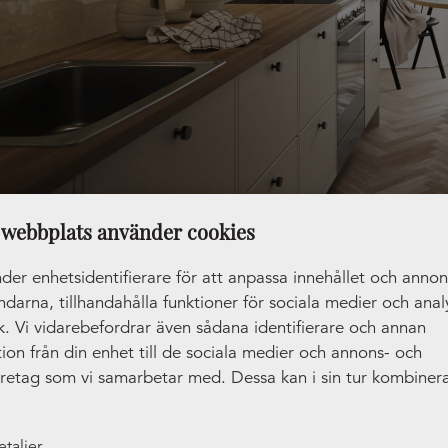
webbplats använder cookies
der enhetsidentifierare för att anpassa innehållet och anno
ändarna, tillhandahålla funktioner för sociala medier och anal
ik. Vi vidarebefordrar även sådana identifierare och annan
pdatera bänkskivan
ion från din enhet till de sociala medier och annons- och
öretag som vi samarbetar med. Dessa kan i sin tur kombiner
n är kökets arbetsstation och en ny bänkskiva kan göra unde
tionen med annan information som du har tillhandahållit ell
seende och känsla. Bänkskivan är en del av inredningen so
amlat in när du har använt deras tjänster.
er på, men som gör stor skillnad för rummet. Välj mellan olik
etaljer