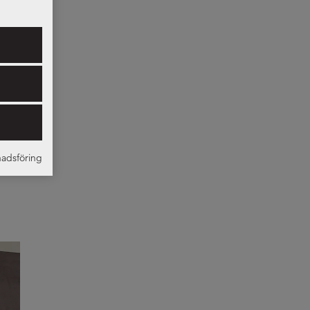
ust din
knoppar
å Nordanro
ar och
adsföring
l eller