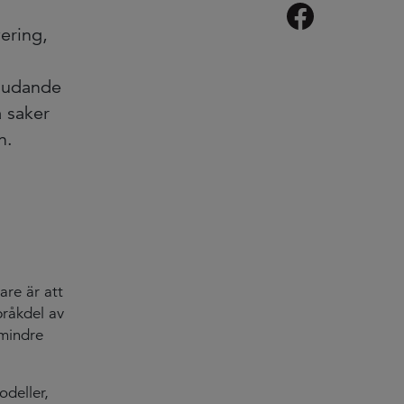
ering,
bjudande
å saker
n.
are är att
bråkdel av
 mindre
odeller,