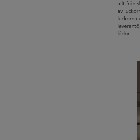
allt från 
av luckor
luckorna 
leverantö
lådor.