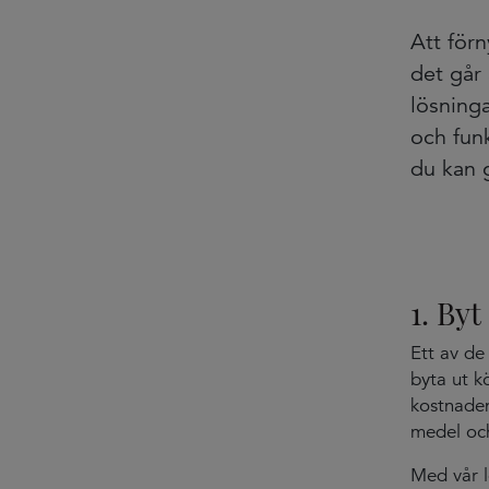
Att för
det går 
lösninga
och funk
du kan 
1. Byt
Ett av de 
byta ut k
kostnaden
medel oc
Med vår 