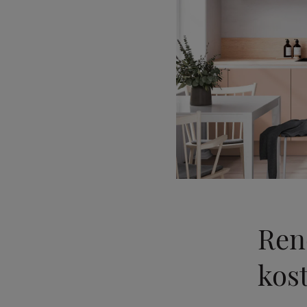
Ren
kos