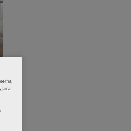
nserna
ysera
a
rverk för
er som
m många
a material