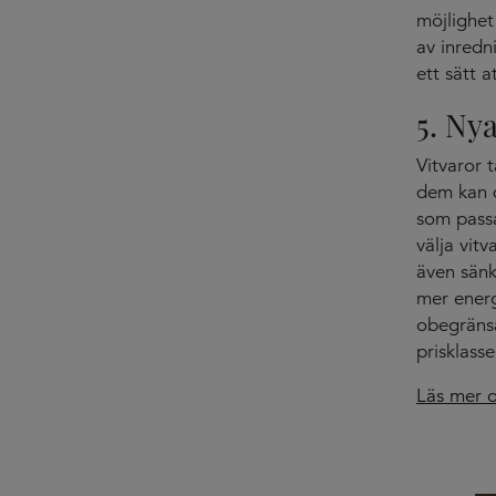
möjlighet 
av inredn
ett sätt a
5. Nya
Vitvaror 
dem kan d
som passa
välja vit
även sänk
mer energi
obegränsa
prisklasse
Läs mer o