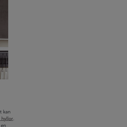
t kan
hyllor
.
 en