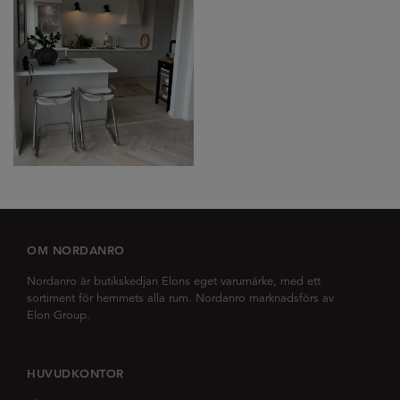
OM NORDANRO
Nordanro är butikskedjan Elons eget varumärke, med ett
sortiment för hemmets alla rum. Nordanro marknadsförs av
Elon Group.
HUVUDKONTOR