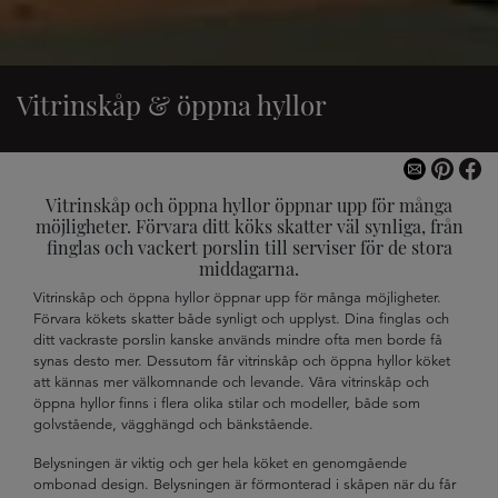
Vitrinskåp & öppna hyllor
Vitrinskåp och öppna hyllor öppnar upp för många
möjligheter. Förvara ditt köks skatter väl synliga, från
finglas och vackert porslin till serviser för de stora
middagarna.
Vitrinskåp och öppna hyllor öppnar upp för många möjligheter.
Förvara kökets skatter både synligt och upplyst. Dina finglas och
ditt vackraste porslin kanske används mindre ofta men borde få
synas desto mer. Dessutom får vitrinskåp och öppna hyllor köket
att kännas mer välkomnande och levande. Våra vitrinskåp och
öppna hyllor finns i flera olika stilar och modeller, både som
golvstående, vägghängd och bänkstående.
Belysningen är viktig och ger hela köket en genomgående
ombonad design. Belysningen är förmonterad i skåpen när du får