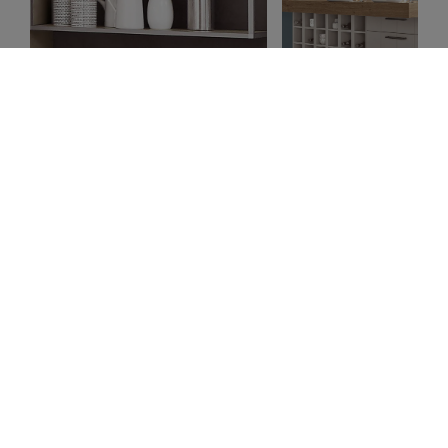
Öppna hyllor
Öppna hyllor skapar ett luftigare intryck i köket och vittnar om ett
kök där kreativitet och kreerandet av nya, goda matupplevelser
flödar. Via de öppna hyllorna längs väggarna kan du visa allt ifrån
porslin och glas, kastruller och stekpannor till småelsprodukter,
smarta skafferidetaljer och plåt- och glasburkar med lockande
innehåll. Med öppna hyllor på väggen kan du även skapa extra
uppmärksamhet kring utvalda produkter. Låt hyllan bli en
blickfångare i köket.