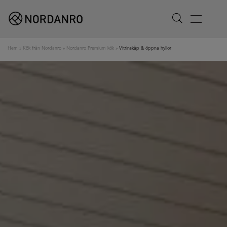
Search
Menu
Hem
»
Kök från Nordanro
»
Nordanro Premium kök
»
Vitrinskåp & öppna hyllor