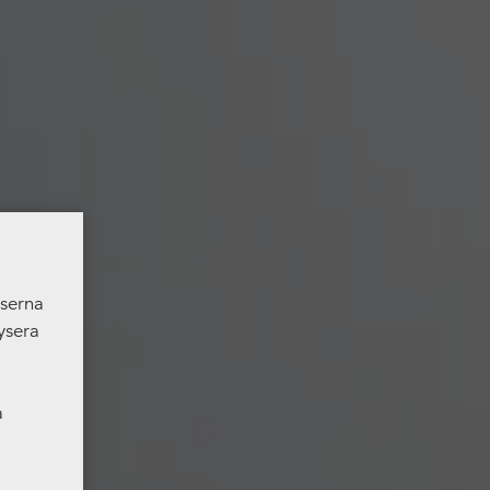
nserna
ysera
a
er som