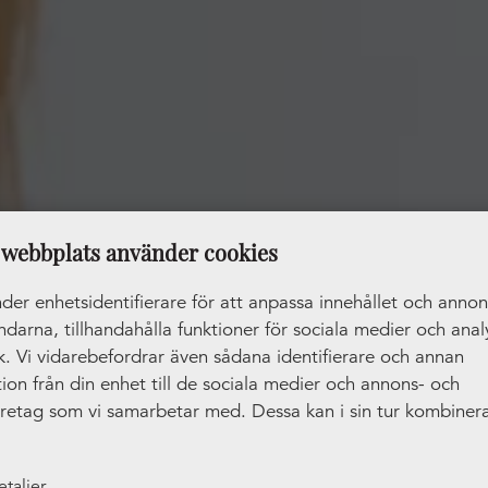
webbplats använder cookies
der enhetsidentifierare för att anpassa innehållet och anno
ändarna, tillhandahålla funktioner för sociala medier och anal
ik. Vi vidarebefordrar även sådana identifierare och annan
ion från din enhet till de sociala medier och annons- och
öretag som vi samarbetar med. Dessa kan i sin tur kombiner
tionen med annan information som du har tillhandahållit ell
amlat in när du har använt deras tjänster.
etaljer