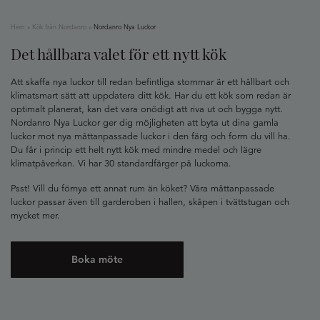
Hem
»
Kök från Nordanro
»
Nordanro Nya Luckor
Det hållbara valet för ett nytt kök
Att skaffa nya luckor till redan befintliga stommar är ett hållbart och
klimatsmart sätt att uppdatera ditt kök. Har du ett kök som redan är
optimalt planerat, kan det vara onödigt att riva ut och bygga nytt.
Nordanro Nya Luckor ger dig möjligheten att byta ut dina gamla
luckor mot nya måttanpassade luckor i den färg och form du vill ha.
Du får i princip ett helt nytt kök med mindre medel och lägre
klimatpåverkan. Vi har 30 standardfärger på luckorna.
Psst! Vill du förnya ett annat rum än köket? Våra måttanpassade
luckor passar även till garderoben i hallen, skåpen i tvättstugan och
mycket mer.
Boka möte