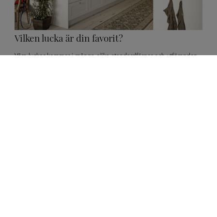
Vilken lucka är din favorit?
Våra luckor kommer i många olika standardfärger och utföranden.
Spana runt på våra produktsidor och hitta din favorit.
Alla luckor hittar du här!