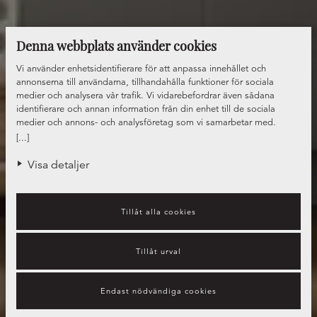
Denna webbplats använder cookies
Vi använder enhetsidentifierare för att anpassa innehållet och
annonserna till användarna, tillhandahålla funktioner för sociala
medier och analysera vår trafik. Vi vidarebefordrar även sådana
identifierare och annan information från din enhet till de sociala
medier och annons- och analysföretag som vi samarbetar med.
Dessa kan i sin tur kombinera informationen med annan information
[...]
som du har tillhandahållit eller som de har samlat in när du har
använt deras tjänster.
Visa detaljer
Tillåt alla cookies
Tillåt urval
Endast nödvändiga cookies