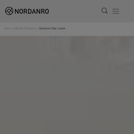
Search
Menu
Hem
»
Kök från Nordanro
»
Nordanro Nya Luckor