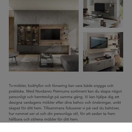
Tv-möbler, bokhyllor och förvaring kan vara både snygga och
praktiska. Med Nordanro Premiums sortiment kan du skapa något
personligt och hemtrevligt på samma gång. Vi kan hjälpa dig att
designa vardagens möbler efter dina behov och önskningar, unikt
skapat för ditt hem. Tillsammans fokuserar vi på vad du behöver,
hur rummet ser ut och din personliga stil, för att sedan ta fram
hållbara och stilrena möbler för ditt hem.