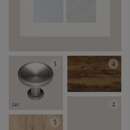
3
4
Bjälkek
2
241
5