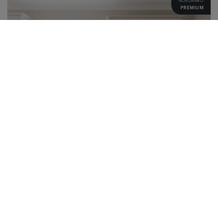
NORDANRO
PREMIUM
Herrgård lantkök
NORDANRO
PREMIUM