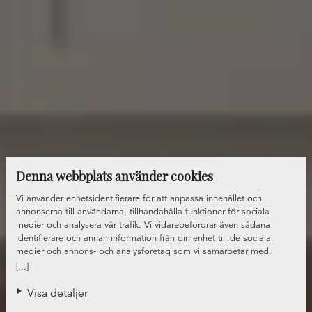
Denna webbplats använder cookies
Vi använder enhetsidentifierare för att anpassa innehållet och
annonserna till användarna, tillhandahålla funktioner för sociala
medier och analysera vår trafik. Vi vidarebefordrar även sådana
identifierare och annan information från din enhet till de sociala
medier och annons- och analysföretag som vi samarbetar med.
Dessa kan i sin tur kombinera informationen med annan information
[...]
som du har tillhandahållit eller som de har samlat in när du har
använt deras tjänster.
Visa detaljer