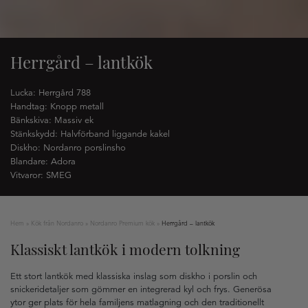
Herrgård – lantkök
Lucka: Herrgård 788
Handtag: Knopp metall
Bänkskiva: Massiv ek
Stänkskydd: Halvförband liggande kakel
Diskho: Nordanro porslinsho
Blandare: Adora
Vitvaror: SMEG
Hem
»
Kök från Nordanro
»
Nordanro Premium kök
»
Herrgård – lantkök
Klassiskt lantkök i modern tolkning
Ett stort lantkök med klassiska inslag som diskho i porslin och
snickeridetaljer som gömmer en integrerad kyl och frys. Generösa
ytor ger plats för hela familjens matlagning och den traditionellt