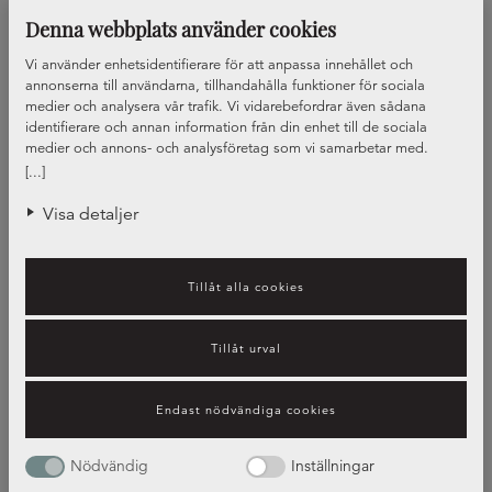
Denna webbplats använder cookies
Vi använder enhetsidentifierare för att anpassa innehållet och
annonserna till användarna, tillhandahålla funktioner för sociala
medier och analysera vår trafik. Vi vidarebefordrar även sådana
identifierare och annan information från din enhet till de sociala
medier och annons- och analysföretag som vi samarbetar med.
Dessa kan i sin tur kombinera informationen med annan information
[...]
som du har tillhandahållit eller som de har samlat in när du har
använt deras tjänster.
Visa detaljer
Tillåt alla cookies
Tillåt urval
Endast nödvändiga cookies
Nödvändig
Inställningar