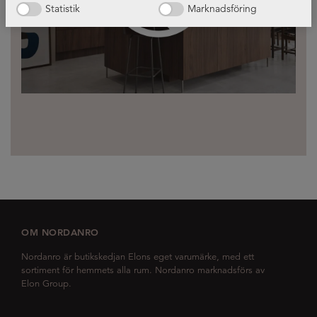
Statistik
Marknadsföring
OM NORDANRO
Nordanro är butikskedjan Elons eget varumärke, med ett
sortiment för hemmets alla rum. Nordanro marknadsförs av
Elon Group.