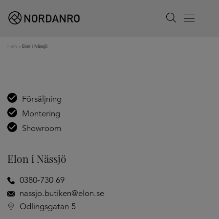
Search
Menu
Hem
»
Elon i Nässjö
Försäljning
Montering
Showroom
Elon i Nässjö
0380-730 69
nassjo.butiken@elon.se
Odlingsgatan 5