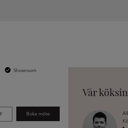
Showroom
Vår köksi
Al
Boka möte
T
Kö