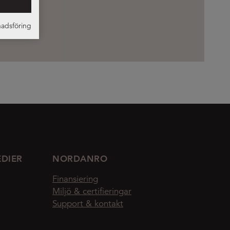
adsföring
EDIER
NORDANRO
Finansiering
Miljö & certifieringar
Support & kontakt