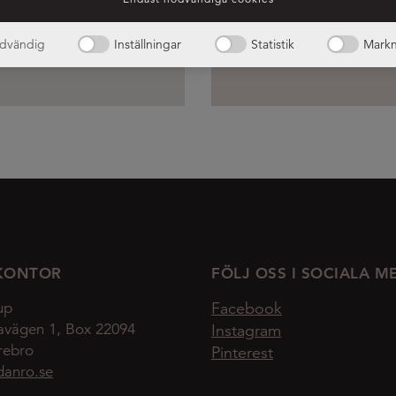
dvändig
Inställningar
Statistik
Markn
KONTOR
FÖLJ OSS I SOCIALA M
up
Facebook
avägen 1, Box 22094
Instagram
rebro
Pinterest
danro.se