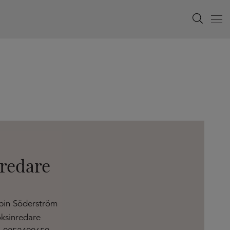
Search
Menu
nredare
bin Söderström
ksinredare