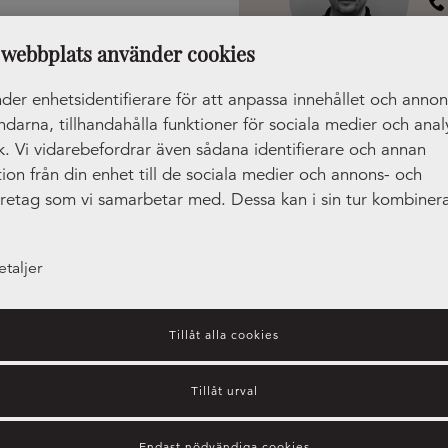
webbplats använder cookies
0:00 - 15:00
1:00 - 15:00
der enhetsidentifierare för att anpassa innehållet och anno
ändarna, tillhandahålla funktioner för sociala medier och anal
ik. Vi vidarebefordrar även sådana identifierare och annan
ion från din enhet till de sociala medier och annons- och
öretag som vi samarbetar med. Dessa kan i sin tur kombiner
tionen med annan information som du har tillhandahållit ell
amlat in när du har använt deras tjänster.
etaljer
Tillåt alla cookies
Tillåt urval
Endast nödvändiga cookies