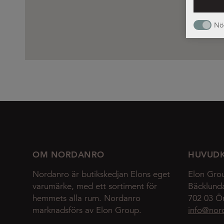
Nö
OM NORDANRO
HUVUD
Nordanro är butikskedjan Elons eget
Elon Gro
varumärke, med ett sortiment för
Bäcklund
hemmets alla rum. Nordanro
702 03 Ö
marknadsförs av Elon Group.
info@nor