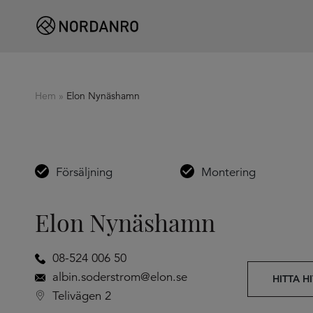
Hem
»
Elon Nynäshamn
Försäljning
Montering
Elon Nynäshamn
08-524 006 50
albin.soderstrom@elon.se
HITTA HI
Telivägen 2