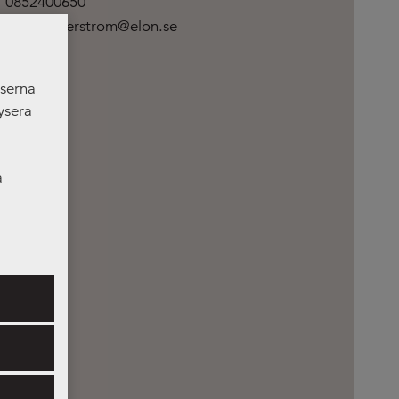
0852400650
albin.soderstrom@elon.se
nserna
ysera
a
er som