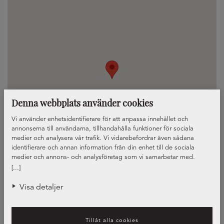
Denna webbplats använder cookies
Vi använder enhetsidentifierare för att anpassa innehållet och
annonserna till användarna, tillhandahålla funktioner för sociala
medier och analysera vår trafik. Vi vidarebefordrar även sådana
identifierare och annan information från din enhet till de sociala
medier och annons- och analysföretag som vi samarbetar med.
Dessa kan i sin tur kombinera informationen med annan information
[...]
som du har tillhandahållit eller som de har samlat in när du har
använt deras tjänster.
Visa detaljer
Våra köksinredare
Tillåt alla cookies