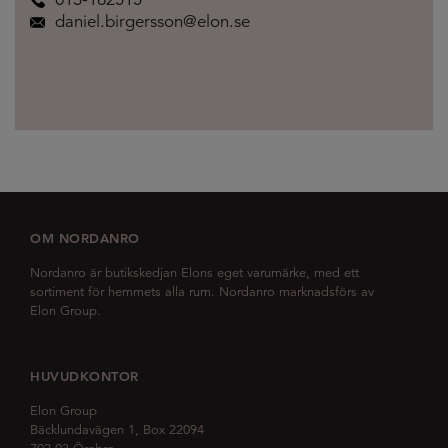
daniel.birgersson@elon.se
OM NORDANRO
Nordanro är butikskedjan Elons eget varumärke, med ett
sortiment för hemmets alla rum. Nordanro marknadsförs av
Elon Group.
HUVUDKONTOR
Elon Group
Bäcklundavägen 1, Box 22094