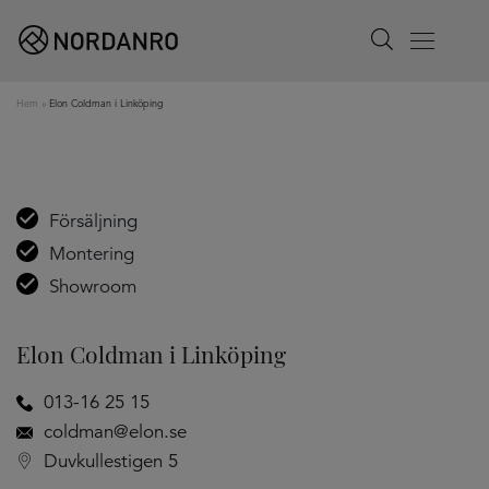
Search
Menu
Hem
»
Elon Coldman i Linköping
Försäljning
Montering
Showroom
Elon Coldman i Linköping
013-16 25 15
coldman@elon.se
Duvkullestigen 5