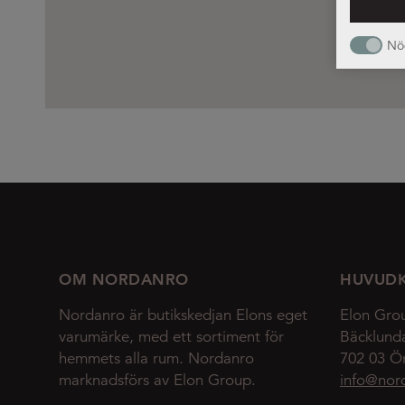
Nö
OM NORDANRO
HUVUD
Nordanro är butikskedjan Elons eget
Elon Gro
varumärke, med ett sortiment för
Bäcklund
hemmets alla rum. Nordanro
702 03 Ö
marknadsförs av Elon Group.
info@nor