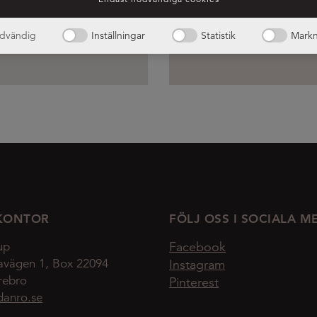
dvändig
Inställningar
Statistik
Markn
KONTOR
FÖLJ OSS I SOCIALA M
up
Facebook
avägen 1, Box 22094
Instagram
rebro
Pinterest
danro.se