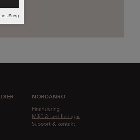
adsföring
EDIER
NORDANRO
Finansiering
Miljö & certifieringar
Support & kontakt