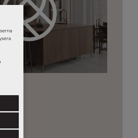
nserna
ysera
a
er som