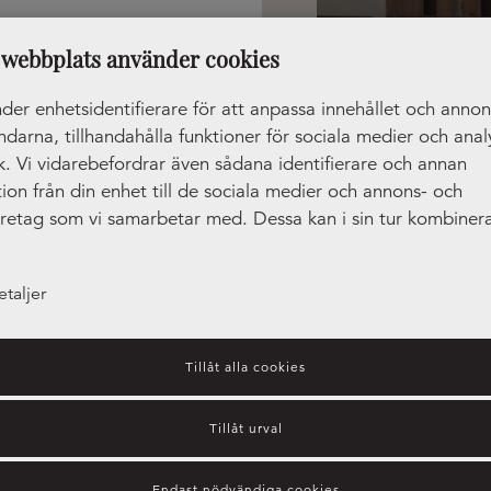
webbplats använder cookies
0:00 - 16:00
1:00 - 16:00
der enhetsidentifierare för att anpassa innehållet och anno
ändarna, tillhandahålla funktioner för sociala medier och anal
ik. Vi vidarebefordrar även sådana identifierare och annan
ion från din enhet till de sociala medier och annons- och
öretag som vi samarbetar med. Dessa kan i sin tur kombiner
tionen med annan information som du har tillhandahållit ell
amlat in när du har använt deras tjänster.
etaljer
Tillåt alla cookies
Tillåt urval
Endast nödvändiga cookies