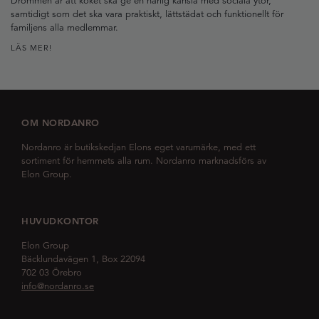
Drömmen är att köket ska ge en härlig känsla med sociala ytor,
samtidigt som det ska vara praktiskt, lättstädat och funktionellt för
familjens alla medlemmar.
LÄS MER!
OM NORDANRO
Nordanro är butikskedjan Elons eget varumärke, med ett
sortiment för hemmets alla rum. Nordanro marknadsförs av
Elon Group.
HUVUDKONTOR
Elon Group
Bäcklundavägen 1, Box 22094
702 03 Örebro
info@nordanro.se