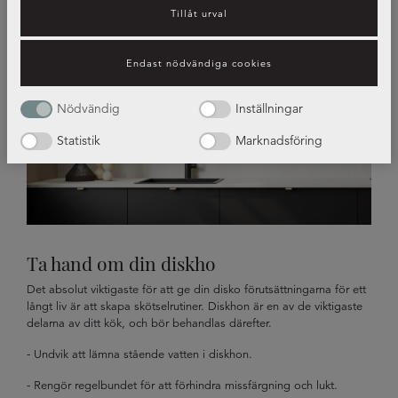
Tillåt urval
Endast nödvändiga cookies
Nödvändig
Inställningar
Statistik
Marknadsföring
Ta hand om din diskho
Det absolut viktigaste för att ge din disko förutsättningarna för ett
långt liv är att skapa skötselrutiner. Diskhon är en av de viktigaste
delarna av ditt kök, och bör behandlas därefter.
- Undvik att lämna stående vatten i diskhon.
- Rengör regelbundet för att förhindra missfärgning och lukt.