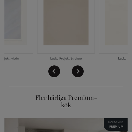
rojekt, vitrin
Lucka Projekt Struktur
Lucka Pro
Fler härliga Premium-
kök
NORDANRO
PREMIUM