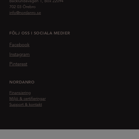
Bäcklundavägen 1, Box 22094
702 03 Örebro
info@nordanro.se
FÖLJ OSS I SOCIALA MEDIER
Facebook
Instagram
Pinterest
NORDANRO
Finansiering
Miljö & certifieringar
Support & kontakt