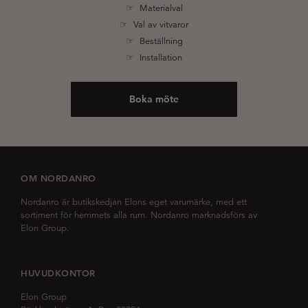
☞ Materialval
☞ Val av vitvaror
☞ Beställning
☞ Installation
Boka möte
OM NORDANRO
Nordanro är butikskedjan Elons eget varumärke, med ett
sortiment för hemmets alla rum. Nordanro marknadsförs av
Elon Group.
HUVUDKONTOR
Elon Group