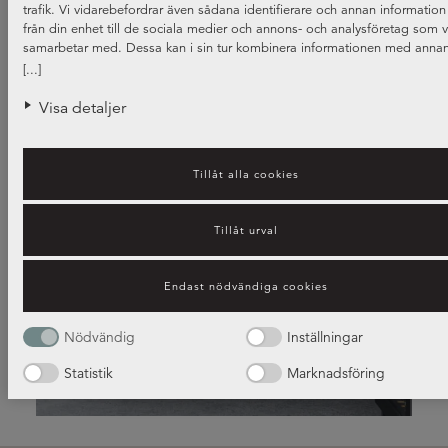
trafik. Vi vidarebefordrar även sådana identifierare och annan information
från din enhet till de sociala medier och annons- och analysföretag som v
samarbetar med. Dessa kan i sin tur kombinera informationen med anna
information som du har tillhandahållit eller som de har samlat in när du h
[...]
använt deras tjänster.
Visa detaljer
Tillåt alla cookies
Tillåt urval
Luckor i olika stilar och färger
Endast nödvändiga cookies
Nödvändig
Inställningar
Guide om köksluckor
Statistik
Marknadsföring