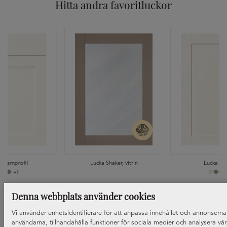
Hitta andra favoritluckor
a Ramprofil
Lucka Shaker, vitrin
Lucka Sh
+1
Denna webbplats använder cookies
Vi använder enhetsidentifierare för att anpassa innehållet och annonserna t
användarna, tillhandahålla funktioner för sociala medier och analysera vår