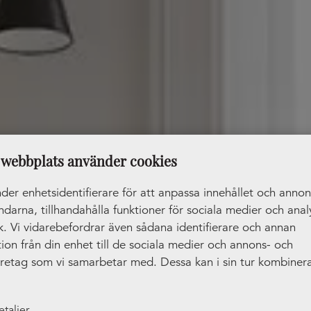
webbplats använder cookies
der enhetsidentifierare för att anpassa innehållet och anno
ändarna, tillhandahålla funktioner för sociala medier och anal
ik. Vi vidarebefordrar även sådana identifierare och annan
ion från din enhet till de sociala medier och annons- och
öretag som vi samarbetar med. Dessa kan i sin tur kombiner
tionen med annan information som du har tillhandahållit ell
amlat in när du har använt deras tjänster.
etaljer