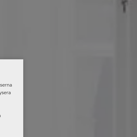
nserna
ysera
a
er som