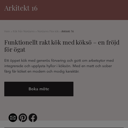
Arkitekt 16
Hem
»
Kök från Nordanro
»
Nordanro Flex kök
»
Arkitekt 16
Funktionellt rakt kök med köksö – en fröjd
för ögat
Ett öppet kök med generös förvaring och gott om arbetsytor med
integrerade och upplysta hyllor i köksön. Med en matt och sober
färg får köket en modern och modig karaktär.
Boka möte