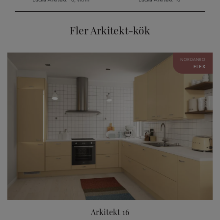
Fler Arkitekt-kök
NORDANRO
FLEX
Arkitekt 16