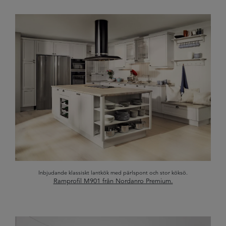
Inbjudande klassiskt lantkök med pärlspont och stor köksö.
Ramprofil M901 från Nordanro Premium.