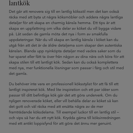
lantkök
Det går att renovera sig till en lantlig köksstil men det kan också
räcka med att byta ut några köksmöbler och addera några lantliga
detaljer för att skapa en charmig känsla hemma. Ett tips är att
skapa en uppfattning om vilka delar av köket du vill bygga vidare
på. Låt sedan de gamla möta det nya i form av smakfulla
uppdateringar. När du vill skapa en lantlig känsla i köket kan du
utgå från att det är de äldre detaljerna som skapar den autentiska
känslan. Blanda upp nyinköpta detaljer med vackra saker som du
har sparat eller fått ta över från någon av dina nära och köra för att
skapa stilen till ett lantligt kök. Sedan kan du också komplettera
med nya, mer funktionella lösningar som passar i färg och stil med
det gamla.
Du behöver inte vara en professionell köksstylist för att få till ett
lantligt inspirerat kök. Med lite inspiration och ett par idéer som
passar till ditt befintliga kök går det att göra underverk. Om du
nyligen renoverade köket, eller vill behålla delar av köket så kan
det gott och väl räcka med att ersätta några av de mer
framträdande köksdelarna. Till exempel luckor till en lantlig stil –
och vips så har du ett nytt kök. Krydda gärna till köksinredningen
med ett antikt loppisfynd för att göra det ännu mer genuint.