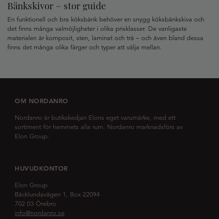
Bänkskivor – stor guide
En funktionell och bra köksbänk behöver en snygg köksbänkskiva och
det finns många valmöjligheter i olika prisklasser. De vanligaste
materialen är komposit, sten, laminat och trä – och även bland dessa
finns det många olika färger och typer att välja mellan.
OM NORDANRO
Nordanro är butikskedjan Elons eget varumärke, med ett
sortiment för hemmets alla rum. Nordanro marknadsförs av
Elon Group.
HUVUDKONTOR
Elon Group
Bäcklundavägen 1, Box 22094
702 03 Örebro
info@nordanro.se