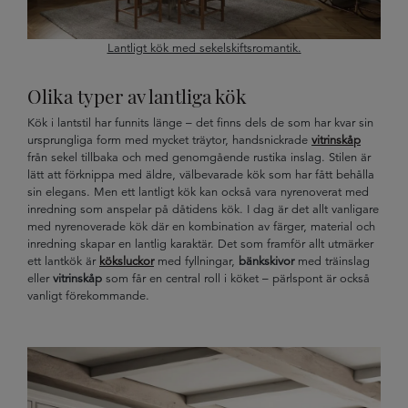
Lantligt kök med sekelskiftsromantik.
Olika typer av lantliga kök
Kök i lantstil har funnits länge – det finns dels de som har kvar sin
ursprungliga form med mycket träytor, handsnickrade
vitrinskåp
från sekel tillbaka och med genomgående rustika inslag. Stilen är
lätt att förknippa med äldre, välbevarade kök som har fått behålla
sin elegans. Men ett lantligt kök kan också vara nyrenoverat med
inredning som anspelar på dåtidens kök. I dag är det allt vanligare
med nyrenoverade kök där en kombination av färger, material och
inredning skapar en lantlig karaktär. Det som framför allt utmärker
ett lantkök är
köksluckor
med fyllningar,
bänkskivor
med träinslag
eller
vitrinskåp
som får en central roll i köket – pärlspont är också
vanligt förekommande.