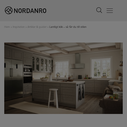
Search
Menu
Hem
»
Inspiration
»
Artiklar & guider
»
Lantligt kök – så får du till stilen