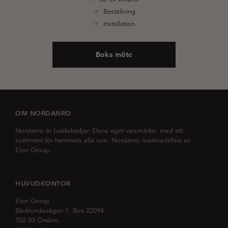
☞ Beställning
☞ Installation
Boka möte
OM NORDANRO
Nordanro är butikskedjan Elons eget varumärke, med ett
sortiment för hemmets alla rum. Nordanro marknadsförs av
Elon Group.
HUVUDKONTOR
Elon Group
Bäcklundavägen 1, Box 22094
702 03 Örebro