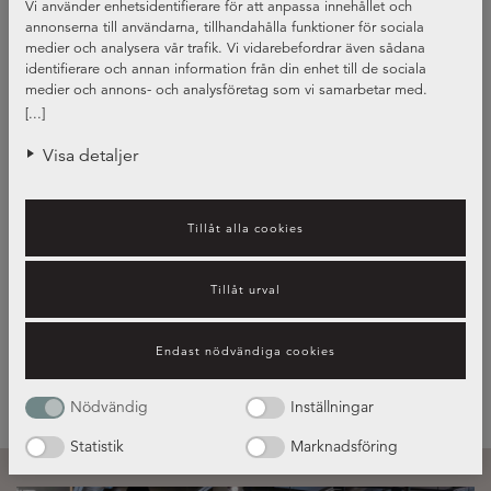
Vi använder enhetsidentifierare för att anpassa innehållet och
annonserna till användarna, tillhandahålla funktioner för sociala
medier och analysera vår trafik. Vi vidarebefordrar även sådana
identifierare och annan information från din enhet till de sociala
medier och annons- och analysföretag som vi samarbetar med.
Dessa kan i sin tur kombinera informationen med annan information
[...]
som du har tillhandahållit eller som de har samlat in när du har
använt deras tjänster.
Visa detaljer
Tillåt alla cookies
Luckor i olika stilar och färger
Tillåt urval
Endast nödvändiga cookies
Guide om köksluckor
Nödvändig
Inställningar
Statistik
Marknadsföring