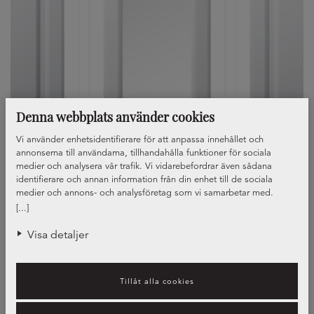
Denna webbplats använder cookies
Vi använder enhetsidentifierare för att anpassa innehållet och
annonserna till användarna, tillhandahålla funktioner för sociala
 Klassisk 16
Lucka Klassisk 16, vitrin
Lucka Klass
medier och analysera vår trafik. Vi vidarebefordrar även sådana
+27
+27
+
identifierare och annan information från din enhet till de sociala
medier och annons- och analysföretag som vi samarbetar med.
Dessa kan i sin tur kombinera informationen med annan information
[...]
som du har tillhandahållit eller som de har samlat in när du har
använt deras tjänster.
Visa detaljer
Tillåt alla cookies