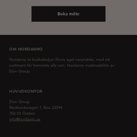
Boka möte
OM NORDANRO
Nordanro är butikskedjan Elons eget varumärke, med ett
sortiment för hemmets alla rum. Nordanro marknadsförs av
Elon Group.
HUVUDKONTOR
Elon Group
Bäcklundavägen 1, Box 22094
702 03 Örebro
info@nordanro.se