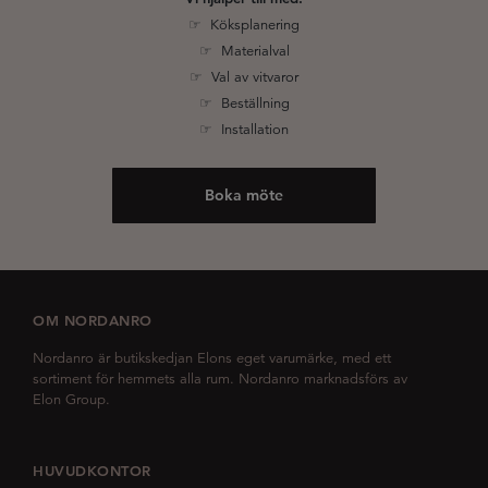
☞ Köksplanering
☞ Materialval
☞ Val av vitvaror
☞ Beställning
☞ Installation
Boka möte
OM NORDANRO
Nordanro är butikskedjan Elons eget varumärke, med ett
sortiment för hemmets alla rum. Nordanro marknadsförs av
Elon Group.
HUVUDKONTOR