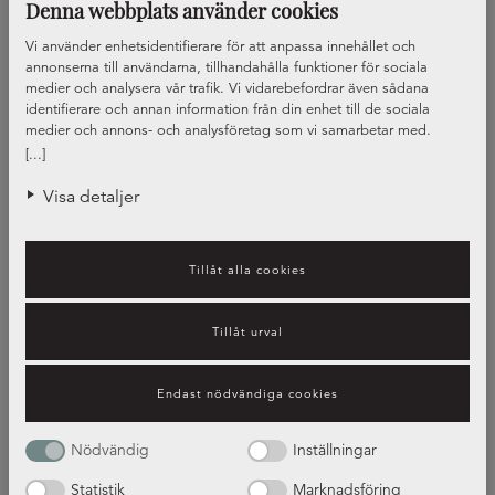
Denna webbplats använder cookies
Vi använder enhetsidentifierare för att anpassa innehållet och
annonserna till användarna, tillhandahålla funktioner för sociala
medier och analysera vår trafik. Vi vidarebefordrar även sådana
identifierare och annan information från din enhet till de sociala
medier och annons- och analysföretag som vi samarbetar med.
Dessa kan i sin tur kombinera informationen med annan information
[...]
som du har tillhandahållit eller som de har samlat in när du har
använt deras tjänster.
Visa detaljer
Tillåt alla cookies
Tillåt urval
Vilket beslag passar dig?
Endast nödvändiga cookies
Guide – beslag
Nödvändig
Inställningar
Statistik
Marknadsföring