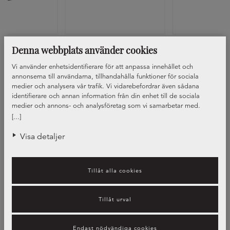
opp 2078
Handtag 0143
Handtag Si
Denna webbplats använder cookies
Vi använder enhetsidentifierare för att anpassa innehållet och
annonserna till användarna, tillhandahålla funktioner för sociala
medier och analysera vår trafik. Vi vidarebefordrar även sådana
identifierare och annan information från din enhet till de sociala
medier och annons- och analysföretag som vi samarbetar med.
Dessa kan i sin tur kombinera informationen med annan information
[...]
som du har tillhandahållit eller som de har samlat in när du har
använt deras tjänster.
Visa detaljer
Tillåt alla cookies
Tillåt urval
Endast nödvändiga cookies