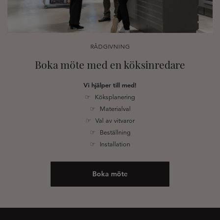
RÅDGIVNING
Boka möte med en köksinredare
Vi hjälper till med!
☞ Köksplanering
☞ Materialval
☞ Val av vitvaror
☞ Beställning
☞ Installation
Boka möte