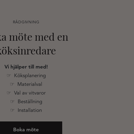
RÅDGIVNING
a möte med en
köksinredare
Vi hjälper till med!
☞ Köksplanering
☞ Materialval
☞ Val av vitvaror
☞ Beställning
☞ Installation
Boka möte