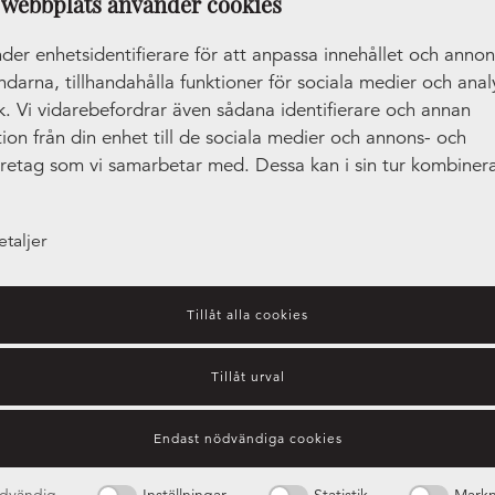
webbplats använder cookies
der enhetsidentifierare för att anpassa innehållet och anno
ändarna, tillhandahålla funktioner för sociala medier och anal
ik. Vi vidarebefordrar även sådana identifierare och annan
ion från din enhet till de sociala medier och annons- och
öretag som vi samarbetar med. Dessa kan i sin tur kombiner
tionen med annan information som du har tillhandahållit ell
amlat in när du har använt deras tjänster.
etaljer
Tillåt alla cookies
Tillåt urval
Endast nödvändiga cookies
Vilket beslag passar dig?