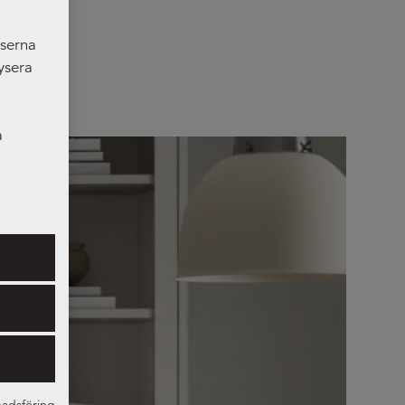
nserna
ysera
a
er som