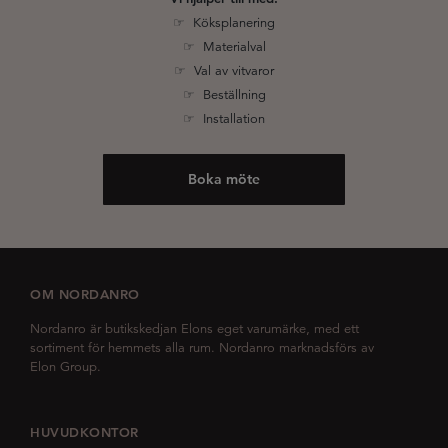
☞ Köksplanering
☞ Materialval
☞ Val av vitvaror
☞ Beställning
☞ Installation
Boka möte
OM NORDANRO
Nordanro är butikskedjan Elons eget varumärke, med ett
sortiment för hemmets alla rum. Nordanro marknadsförs av
Elon Group.
HUVUDKONTOR