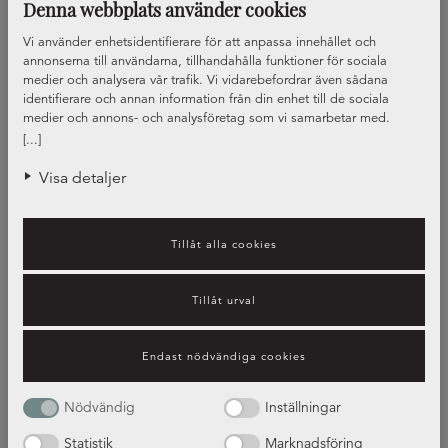
Denna webbplats använder cookies
Vi använder enhetsidentifierare för att anpassa innehållet och
annonserna till användarna, tillhandahålla funktioner för sociala
medier och analysera vår trafik. Vi vidarebefordrar även sådana
identifierare och annan information från din enhet till de sociala
medier och annons- och analysföretag som vi samarbetar med.
Dessa kan i sin tur kombinera informationen med annan information
[...]
som du har tillhandahållit eller som de har samlat in när du har
använt deras tjänster.
Visa detaljer
Tillåt alla cookies
Tillåt urval
Vilket beslag passar dig?
Endast nödvändiga cookies
Guide – beslag
Nödvändig
Inställningar
Statistik
Marknadsföring