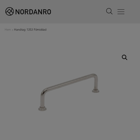
Search
Menu
Hem
»
Handtag 1353 Förnicklad