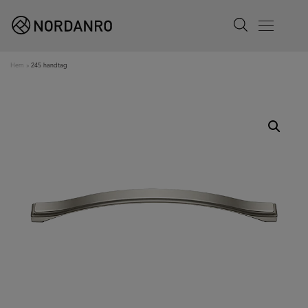
Search
Menu
Hem
»
245 handtag