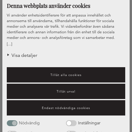
Denna webbplats använder cookies
Vi använder enhetsidentifierare för att anpassa innehållet och
annonserna till användarna, tillhandahålla funktioner för sociala
medier och analysera vår trafik. Vi vidarebefordrar även sådana
identifierare och annan information från din enhet till de sociala
medier och annons- och analysföretag som vi samarbetar med.
Dessa kan i sin tur kombinera informationen med annan information
[...]
som du har tillhandahållit eller som de har samlat in när du har
använt deras tjänster.
Visa detaljer
Tillåt alla cookies
Tillåt urval
Vilket beslag passar dig?
Endast nödvändiga cookies
Guide – beslag
Nödvändig
Inställningar