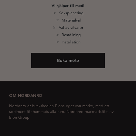
Vi hjälper till med!
☞ Köksplanering
☞ Materialval
☞ Val av vitvaror
☞ Beställning
☞ Installation
Boka möte
OM NORDANRO
Nordanro är butikskedjan Elons eget varumärke, med ett
sortiment för hemmets alla rum. Nordanro marknadsförs av
Elon Group.