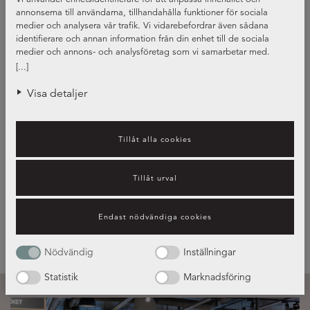
annonserna till användarna, tillhandahålla funktioner för sociala
medier och analysera vår trafik. Vi vidarebefordrar även sådana
identifierare och annan information från din enhet till de sociala
medier och annons- och analysföretag som vi samarbetar med.
Dessa kan i sin tur kombinera informationen med annan information
[...]
som du har tillhandahållit eller som de har samlat in när du har
använt deras tjänster.
Visa detaljer
Tillåt alla cookies
Vilken blandare passar ditt kök?
Tillåt urval
Blandare – guide
Endast nödvändiga cookies
Nödvändig
Inställningar
Statistik
Marknadsföring