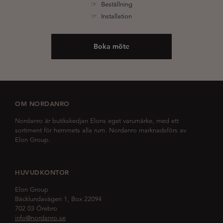
☞ Beställning
☞ Installation
Boka möte
OM NORDANRO
Nordanro är butikskedjan Elons eget varumärke, med ett
sortiment för hemmets alla rum. Nordanro marknadsförs av
Elon Group.
HUVUDKONTOR
Elon Group
Bäcklundavägen 1, Box 22094
702 03 Örebro
info@nordanro.se