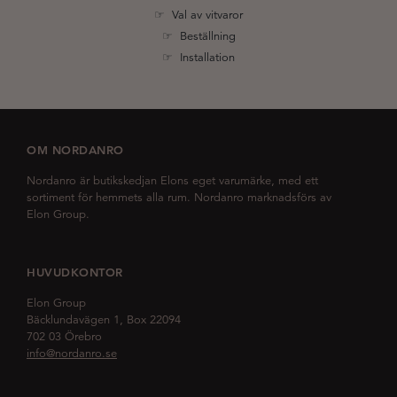
☞ Val av vitvaror
☞ Beställning
☞ Installation
OM NORDANRO
Nordanro är butikskedjan Elons eget varumärke, med ett
sortiment för hemmets alla rum. Nordanro marknadsförs av
Elon Group.
HUVUDKONTOR
Elon Group
Bäcklundavägen 1, Box 22094
702 03 Örebro
info@nordanro.se