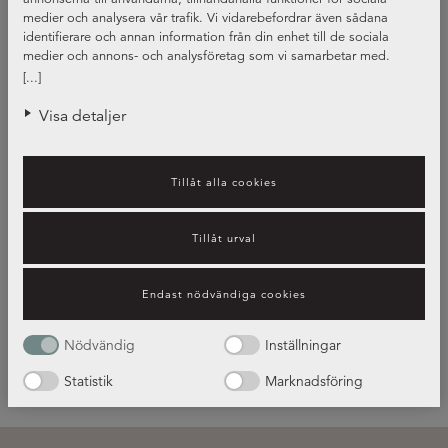
medier och analysera vår trafik. Vi vidarebefordrar även sådana
identifierare och annan information från din enhet till de sociala
medier och annons- och analysföretag som vi samarbetar med.
Dessa kan i sin tur kombinera informationen med annan information
[...]
som du har tillhandahållit eller som de har samlat in när du har
använt deras tjänster.
Visa detaljer
Tillåt alla cookies
Guide – bänkskivors olika
Tillåt urval
egenskaper
Endast nödvändiga cookies
Läs mer!
Nödvändig
Inställningar
Statistik
Marknadsföring