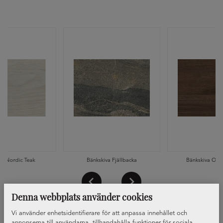
va Nordic Teak
Bänkskiva Fjällbacka
Bänkskiva Oka
Denna webbplats använder cookies
Vi använder enhetsidentifierare för att anpassa innehållet och
annonserna till användarna, tillhandahålla funktioner för sociala