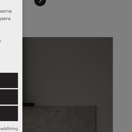
nserna
ysera
a
er som
adsföring