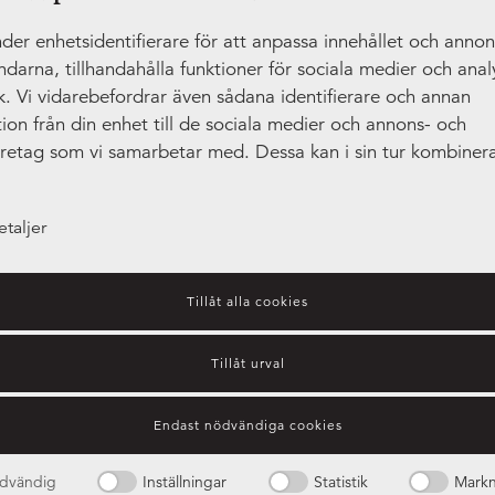
der enhetsidentifierare för att anpassa innehållet och anno
ändarna, tillhandahålla funktioner för sociala medier och anal
ik. Vi vidarebefordrar även sådana identifierare och annan
ion från din enhet till de sociala medier och annons- och
öretag som vi samarbetar med. Dessa kan i sin tur kombiner
tionen med annan information som du har tillhandahållit ell
amlat in när du har använt deras tjänster.
etaljer
Tillåt alla cookies
Tillåt urval
Guide – bänkskivors olika
Endast nödvändiga cookies
egenskaper
dvändig
Inställningar
Statistik
Markn