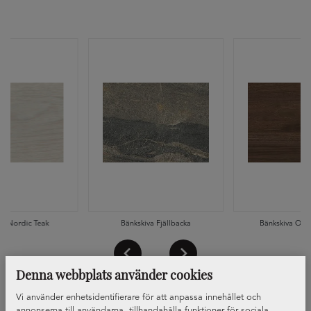
va Nordic Teak
Bänkskiva Fjällbacka
Bänkskiva Oka
Denna webbplats använder cookies
Vi använder enhetsidentifierare för att anpassa innehållet och
annonserna till användarna, tillhandahålla funktioner för sociala