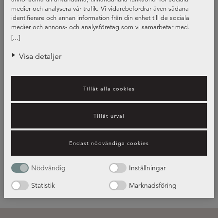
medier och analysera vår trafik. Vi vidarebefordrar även sådana
identifierare och annan information från din enhet till de sociala
medier och annons- och analysföretag som vi samarbetar med.
Dessa kan i sin tur kombinera informationen med annan information
[...]
som du har tillhandahållit eller som de har samlat in när du har
använt deras tjänster.
Visa detaljer
Tillåt alla cookies
Guide – bänkskivors olika
Tillåt urval
egenskaper
Endast nödvändiga cookies
Läs mer!
Nödvändig
Inställningar
Statistik
Marknadsföring