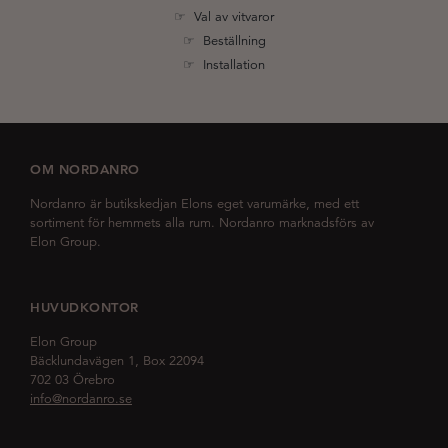
☞ Val av vitvaror
☞ Beställning
☞ Installation
OM NORDANRO
Nordanro är butikskedjan Elons eget varumärke, med ett
sortiment för hemmets alla rum. Nordanro marknadsförs av
Elon Group.
HUVUDKONTOR
Elon Group
Bäcklundavägen 1, Box 22094
702 03 Örebro
info@nordanro.se