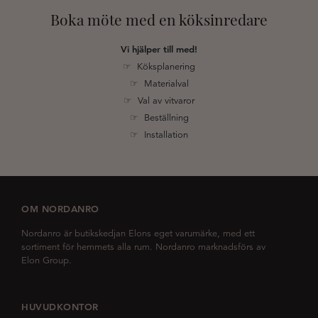
Boka möte med en köksinredare
Vi hjälper till med!
☞ Köksplanering
☞ Materialval
☞ Val av vitvaror
☞ Beställning
☞ Installation
OM NORDANRO
Nordanro är butikskedjan Elons eget varumärke, med ett
sortiment för hemmets alla rum. Nordanro marknadsförs av
Elon Group.
HUVUDKONTOR