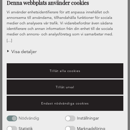
Denna webbplats använder cookies
Vi använder enhetsidentifierare för att anpassa innehållet och
annonserna till användarna, tillhandahålla funktioner för sociala
medier och analysera vår trafik. Vi vidarebefordrar även sådana
identifierare och annan information från din enhet till de sociala
medier och annons- och analysföretag som vi samarbetar med.
Dessa kan i sin tur kombinera informationen med annan information
[...]
som du har tillhandahållit eller som de har samlat in när du har
använt deras tjänster.
Visa detaljer
Tillåt alla cookies
Tillåt urval
Guide – bänkskivors olika
Endast nödvändiga cookies
egenskaper
Nödvändig
Inställningar
Statistik
Marknadsföring