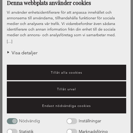
Denna webbplats använder cookies
Vi använder enhetsidentifierare för att anpassa innehållet och
annonserna till användarna, tillhandahålla funktioner för sociala
medier och analysera vår trafik. Vi vidarebefordrar även sådana
identifierare och annan information från din enhet till de sociala
medier och annons- och analysföretag som vi samarbetar med.
Dessa kan i sin tur kombinera informationen med annan information
[...]
som du har tillhandahållit eller som de har samlat in när du har
använt deras tjänster.
Visa detaljer
Tillåt alla cookies
Tillåt urval
Guide – bänkskivors olika
Endast nödvändiga cookies
egenskaper
Nödvändig
Inställningar
Statistik
Marknadsföring