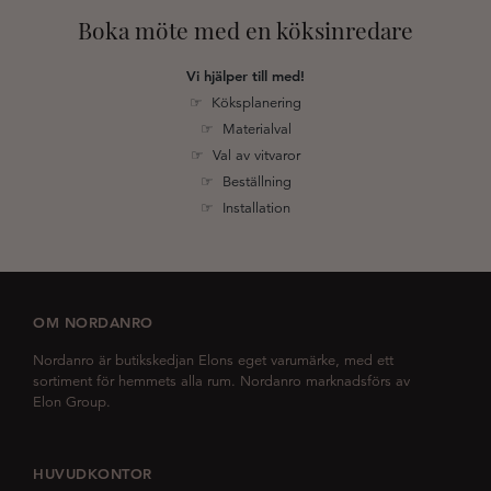
Boka möte med en köksinredare
Vi hjälper till med!
☞ Köksplanering
☞ Materialval
☞ Val av vitvaror
☞ Beställning
☞ Installation
OM NORDANRO
Nordanro är butikskedjan Elons eget varumärke, med ett
sortiment för hemmets alla rum. Nordanro marknadsförs av
Elon Group.
HUVUDKONTOR