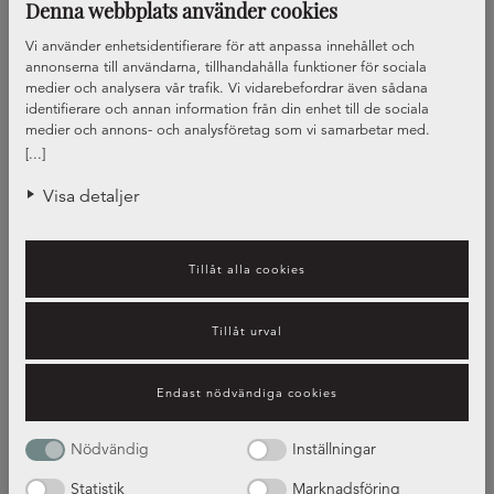
Denna webbplats använder cookies
Vi använder enhetsidentifierare för att anpassa innehållet och
annonserna till användarna, tillhandahålla funktioner för sociala
medier och analysera vår trafik. Vi vidarebefordrar även sådana
identifierare och annan information från din enhet till de sociala
medier och annons- och analysföretag som vi samarbetar med.
Dessa kan i sin tur kombinera informationen med annan information
[...]
som du har tillhandahållit eller som de har samlat in när du har
använt deras tjänster.
Visa detaljer
Tillåt alla cookies
Tillåt urval
Guide – bänkskivors olika
Endast nödvändiga cookies
egenskaper
Nödvändig
Inställningar
Statistik
Marknadsföring