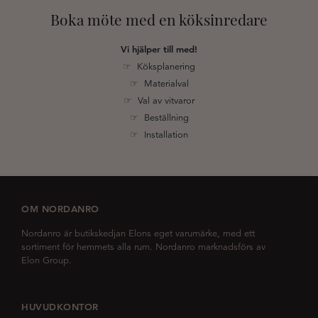
Boka möte med en köksinredare
Vi hjälper till med!
☞ Köksplanering
☞ Materialval
☞ Val av vitvaror
☞ Beställning
☞ Installation
OM NORDANRO
Nordanro är butikskedjan Elons eget varumärke, med ett
sortiment för hemmets alla rum. Nordanro marknadsförs av
Elon Group.
HUVUDKONTOR