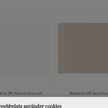
kiva 381 Alpinvit xtra matt
Bänkskiva 245 Sand Stru
webbplats använder cookies