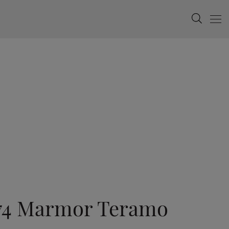
Search
Menu
274 Marmor Teramo