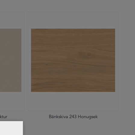
ktur
Bänkskiva 243 Honugsek