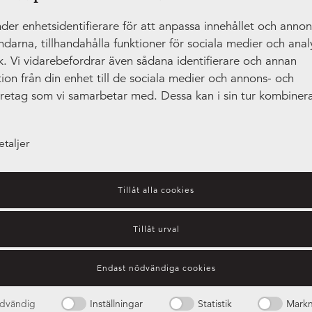
der enhetsidentifierare för att anpassa innehållet och anno
ändarna, tillhandahålla funktioner för sociala medier och anal
ik. Vi vidarebefordrar även sådana identifierare och annan
ion från din enhet till de sociala medier och annons- och
öretag som vi samarbetar med. Dessa kan i sin tur kombiner
tionen med annan information som du har tillhandahållit ell
amlat in när du har använt deras tjänster.
etaljer
Tillåt alla cookies
Tillåt urval
Guide – bänkskivors olika
Endast nödvändiga cookies
egenskaper
dvändig
Inställningar
Statistik
Markn