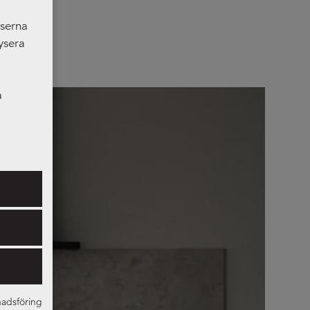
nserna
ysera
a
er som
adsföring