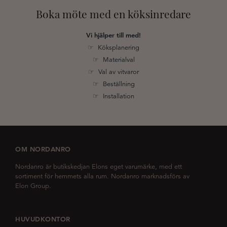
Boka möte med en köksinredare
Vi hjälper till med!
☞ Köksplanering
☞ Materialval
☞ Val av vitvaror
☞ Beställning
☞ Installation
OM NORDANRO
Nordanro är butikskedjan Elons eget varumärke, med ett
sortiment för hemmets alla rum. Nordanro marknadsförs av
Elon Group.
HUVUDKONTOR