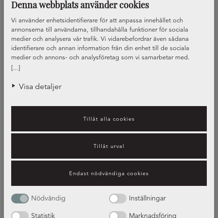
Denna webbplats använder cookies
Vi använder enhetsidentifierare för att anpassa innehållet och
annonserna till användarna, tillhandahålla funktioner för sociala
medier och analysera vår trafik. Vi vidarebefordrar även sådana
identifierare och annan information från din enhet till de sociala
medier och annons- och analysföretag som vi samarbetar med.
Dessa kan i sin tur kombinera informationen med annan information
[...]
som du har tillhandahållit eller som de har samlat in när du har
använt deras tjänster.
Visa detaljer
Tillåt alla cookies
Tillåt urval
Guide – bänkskivors olika
Endast nödvändiga cookies
egenskaper
Nödvändig
Inställningar
Statistik
Marknadsföring