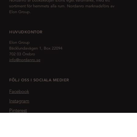
Nordanro är butikskedjan Elons eget varumärke, med ett
sortiment för hemmets alla rum. Nordanro marknadsförs av
Elon Group.
HUVUDKONTOR
Elon Group
Bäcklundavägen 1, Box 22094
702 03 Örebro
info@nordanro.se
FÖLJ OSS I SOCIALA MEDIER
Facebook
Instagram
Pinterest
NORDANRO