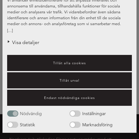
Vi använder enhetsidentifierare för att anpassa innehållet och
annonserna till användarna, tillhandahålla funktioner för sociala
medier och analysera vår trafik. Vi vidarebefordrar även sådana
identifierare och annan information från din enhet till de sociala
medier och annons- och analysföretag som vi samarbetar med.
Dessa kan i sin tur kombinera informationen med annan information
[...]
som du har tillhandahållit eller som de har samlat in när du har
använt deras tjänster.
Visa detaljer
Tillåt alla cookies
Tillåt urval
Endast nödvändiga cookies
Nödvändig
Inställningar
Statistik
Marknadsföring
OM NORDANRO