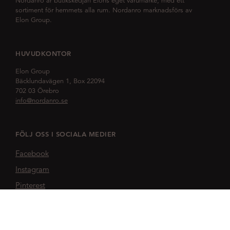
Nordanro är butikskedjan Elons eget varumärke, med ett
sortiment för hemmets alla rum. Nordanro marknadsförs av
Elon Group.
HUVUDKONTOR
Elon Group
Bäcklundavägen 1, Box 22094
702 03 Örebro
info@nordanro.se
FÖLJ OSS I SOCIALA MEDIER
Facebook
Instagram
Pinterest
NORDANRO