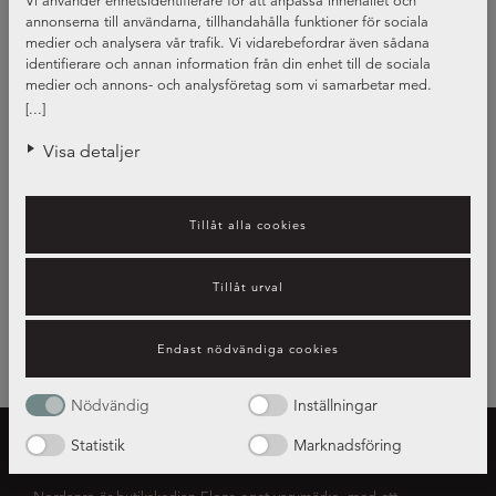
Vi använder enhetsidentifierare för att anpassa innehållet och
annonserna till användarna, tillhandahålla funktioner för sociala
medier och analysera vår trafik. Vi vidarebefordrar även sådana
identifierare och annan information från din enhet till de sociala
medier och annons- och analysföretag som vi samarbetar med.
Dessa kan i sin tur kombinera informationen med annan information
[...]
som du har tillhandahållit eller som de har samlat in när du har
använt deras tjänster.
Visa detaljer
Tillåt alla cookies
Tillåt urval
Endast nödvändiga cookies
Nödvändig
Inställningar
Statistik
Marknadsföring
OM NORDANRO