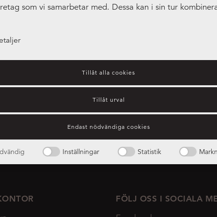
öretag som vi samarbetar med. Dessa kan i sin tur kombiner
tionen med annan information som du har tillhandahållit ell
amlat in när du har använt deras tjänster.
etaljer
Tillåt alla cookies
Tillåt urval
Endast nödvändiga cookies
dvändig
Inställningar
Statistik
Markn
KONTOR
FÖLJ OSS I SOCIALA M