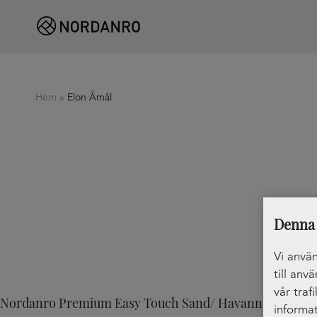
Hem
»
Elon Åmål
Denna 
Vi använ
till anv
vår traf
Nordanro Premium Easy Touch Sand/ Havanna Oak
informat