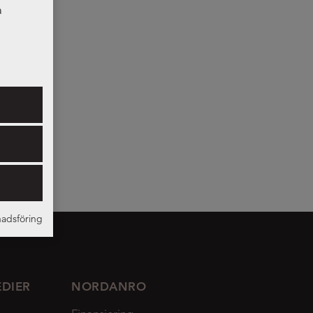
a
er som
adsföring
EDIER
NORDANRO