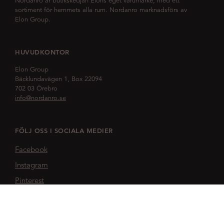
Nordanro är butikskedjan Elons eget varumärke, med ett
sortiment för hemmets alla rum. Nordanro marknadsförs av
Elon Group.
HUVUDKONTOR
Elon Group
Bäcklundavägen 1, Box 22094
702 03 Örebro
info@nordanro.se
FÖLJ OSS I SOCIALA MEDIER
Facebook
Instagram
Pinterest
NORDANRO