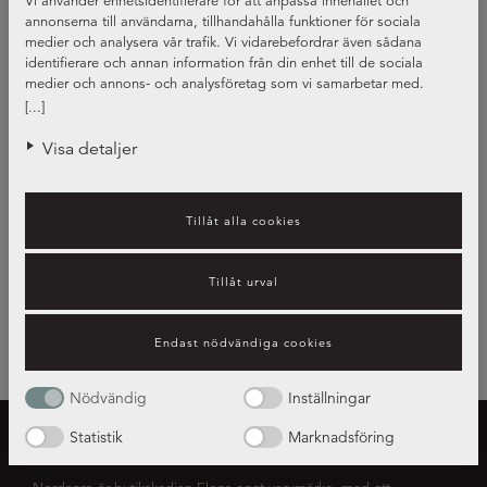
Vi använder enhetsidentifierare för att anpassa innehållet och
annonserna till användarna, tillhandahålla funktioner för sociala
medier och analysera vår trafik. Vi vidarebefordrar även sådana
identifierare och annan information från din enhet till de sociala
medier och annons- och analysföretag som vi samarbetar med.
Dessa kan i sin tur kombinera informationen med annan information
[...]
som du har tillhandahållit eller som de har samlat in när du har
använt deras tjänster.
Visa detaljer
Tillåt alla cookies
Tillåt urval
Endast nödvändiga cookies
Nödvändig
Inställningar
Statistik
Marknadsföring
OM NORDANRO