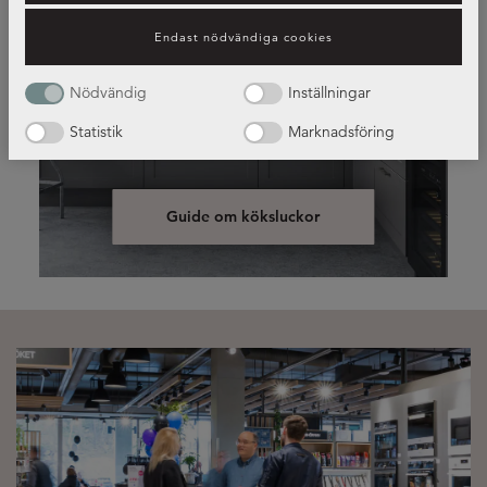
Endast nödvändiga cookies
Nödvändig
Inställningar
Luckor i olika stilar och färger
Statistik
Marknadsföring
Guide om köksluckor