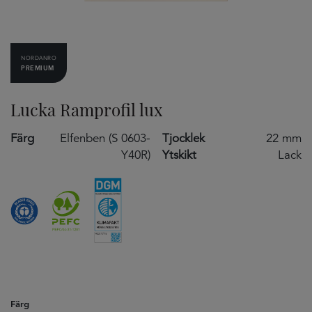
NORDANRO
PREMIUM
Lucka Ramprofil lux
Färg
Elfenben (S 0603-
Tjocklek
22 mm
Y40R)
Ytskikt
Lack
Färg