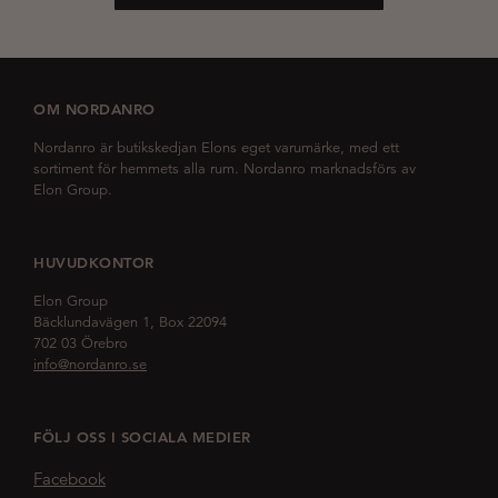
OM NORDANRO
Nordanro är butikskedjan Elons eget varumärke, med ett
sortiment för hemmets alla rum. Nordanro marknadsförs av
Elon Group.
HUVUDKONTOR
Elon Group
Bäcklundavägen 1, Box 22094
702 03 Örebro
info@nordanro.se
FÖLJ OSS I SOCIALA MEDIER
Facebook