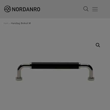
Search
Menu
Hem
»
Handtag Brohult M