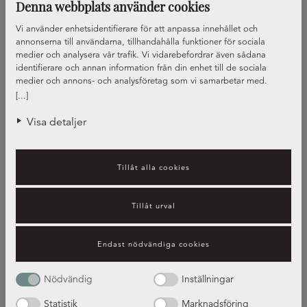
Denna webbplats använder cookies
Vi använder enhetsidentifierare för att anpassa innehållet och
annonserna till användarna, tillhandahålla funktioner för sociala
medier och analysera vår trafik. Vi vidarebefordrar även sådana
identifierare och annan information från din enhet till de sociala
medier och annons- och analysföretag som vi samarbetar med.
Dessa kan i sin tur kombinera informationen med annan information
[...]
som du har tillhandahållit eller som de har samlat in när du har
använt deras tjänster.
Visa detaljer
Tillåt alla cookies
Tillåt urval
Vilket beslag passar dig?
Endast nödvändiga cookies
Guide – beslag
Nödvändig
Inställningar
Statistik
Marknadsföring