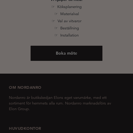
☞ Köksplanering
☞ Materialval
☞ Val av vitvaror
☞ Beställning
☞ Installation
Boka möte
OM NORDANRO
Nordanro är butikskedjan Elons eget varumärke, med ett
sortiment för hemmets alla rum. Nordanro marknadsförs av
Elon Group.
HUVUDKONTOR