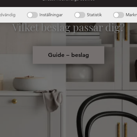
dvändig
Inställningar
Statistik
Markn
Vilket beslag passar dig?
Guide – beslag