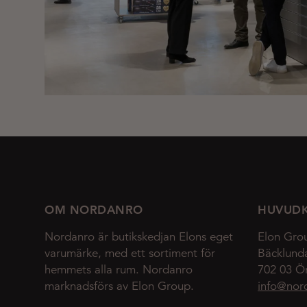
OM NORDANRO
HUVUD
Nordanro är butikskedjan Elons eget
Elon Gro
varumärke, med ett sortiment för
Bäcklund
hemmets alla rum. Nordanro
702 03 Ö
marknadsförs av Elon Group.
info@nor