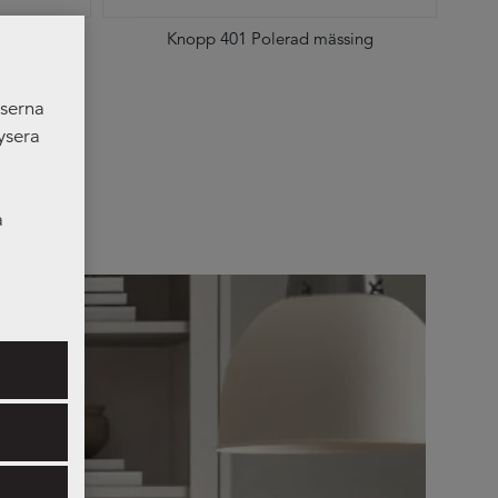
Knopp 401 Polerad mässing
nserna
ysera
a
er som