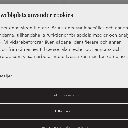
Handtag Side 40
Knopp 401 Tenn
webbplats använder cookies
der enhetsidentifierare för att anpassa innehållet och anno
ändarna, tillhandahålla funktioner för sociala medier och anal
ik. Vi vidarebefordrar även sådana identifierare och annan
ion från din enhet till de sociala medier och annons- och
öretag som vi samarbetar med. Dessa kan i sin tur kombiner
tionen med annan information som du har tillhandahållit ell
amlat in när du har använt deras tjänster.
etaljer
Tillåt alla cookies
Tillåt urval
Endast nödvändiga cookies