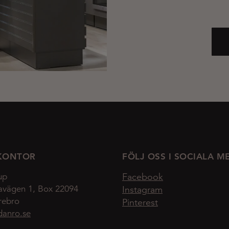
KONTOR
FÖLJ OSS I SOCIALA M
up
Facebook
avägen 1, Box 22094
Instagram
rebro
Pinterest
danro.se