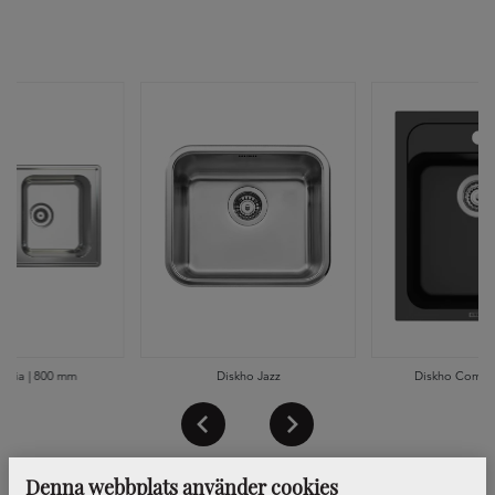
Lyria | 800 mm
Diskho Jazz
Diskho Comb
Denna webbplats använder cookies