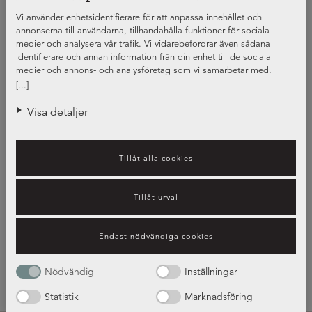
Vi använder enhetsidentifierare för att anpassa innehållet och
annonserna till användarna, tillhandahålla funktioner för sociala
medier och analysera vår trafik. Vi vidarebefordrar även sådana
identifierare och annan information från din enhet till de sociala
medier och annons- och analysföretag som vi samarbetar med.
Dessa kan i sin tur kombinera informationen med annan information
[...]
som du har tillhandahållit eller som de har samlat in när du har
använt deras tjänster.
Visa detaljer
Tillåt alla cookies
Olika typer av diskhoar
Tillåt urval
Endast nödvändiga cookies
Läs vår guide!
Nödvändig
Inställningar
Statistik
Marknadsföring