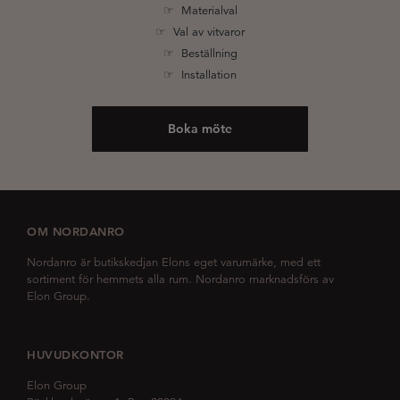
☞ Materialval
☞ Val av vitvaror
☞ Beställning
☞ Installation
Boka möte
OM NORDANRO
Nordanro är butikskedjan Elons eget varumärke, med ett
sortiment för hemmets alla rum. Nordanro marknadsförs av
Elon Group.
HUVUDKONTOR
Elon Group