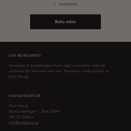
☞ Installation
Boka möte
OM NORDANRO
Nordanro är butikskedjan Elons eget varumärke, med ett
sortiment för hemmets alla rum. Nordanro marknadsförs av
Elon Group.
HUVUDKONTOR
Elon Group
Bäcklundavägen 1, Box 22094
702 03 Örebro
info@nordanro.se