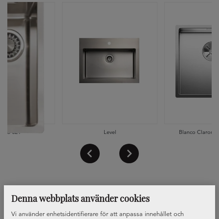
skho 021
Level
Blanco Claron 4
Denna webbplats använder cookies
Vi använder enhetsidentifierare för att anpassa innehållet och