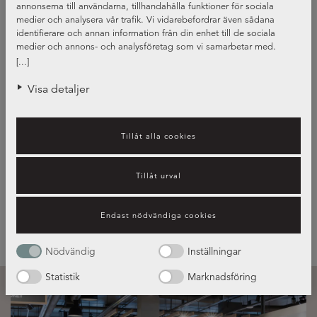
annonserna till användarna, tillhandahålla funktioner för sociala
medier och analysera vår trafik. Vi vidarebefordrar även sådana
identifierare och annan information från din enhet till de sociala
medier och annons- och analysföretag som vi samarbetar med.
Dessa kan i sin tur kombinera informationen med annan information
[...]
som du har tillhandahållit eller som de har samlat in när du har
använt deras tjänster.
Visa detaljer
Tillåt alla cookies
Olika typer av diskhoar
Tillåt urval
Läs vår guide!
Endast nödvändiga cookies
Nödvändig
Inställningar
Statistik
Marknadsföring