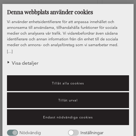
Denna webbplats använder cookies
 078 Ek San Remo
Bänkskiva 389 Macchiato Xtra matt
Bänkskiva 381 Alpin
Vi använder enhetsidentifierare för att anpassa innehållet och
annonserna till användarna, tillhandahålla funktioner för sociala
medier och analysera vår trafik. Vi vidarebefordrar även sådana
identifierare och annan information från din enhet till de sociala
medier och annons- och analysföretag som vi samarbetar med.
Dessa kan i sin tur kombinera informationen med annan information
[...]
som du har tillhandahållit eller som de har samlat in när du har
använt deras tjänster.
Visa detaljer
Tillåt alla cookies
Tillåt urval
Endast nödvändiga cookies
Guide – bänkskivors olika
egenskaper
Nödvändig
Inställningar