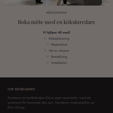
RÅDGIVNING
Boka möte med en köksinredare
Vi hjälper till med!
☞ Köksplanering
☞ Materialval
☞ Val av vitvaror
☞ Beställning
☞ Installation
OM NORDANRO
Nordanro är butikskedjan Elons eget varumärke, med ett
sortiment för hemmets alla rum. Nordanro marknadsförs av
Elon Group.