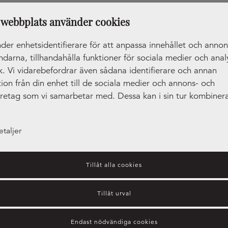
webbplats använder cookies
NORDANRO
der enhetsidentifierare för att anpassa innehållet och anno
PREMIUM
ändarna, tillhandahålla funktioner för sociala medier och anal
ik. Vi vidarebefordrar även sådana identifierare och annan
ion från din enhet till de sociala medier och annons- och
öretag som vi samarbetar med. Dessa kan i sin tur kombiner
tionen med annan information som du har tillhandahållit ell
amlat in när du har använt deras tjänster.
etaljer
Tillåt alla cookies
Tillåt urval
Lucka Polar
Lucka Polar, vitrin
Endast nödvändiga cookies