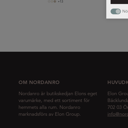
+13
Nö
OM NORDANRO
HUVUD
Nordanro är butikskedjan Elons eget
Elon Gro
varumärke, med ett sortiment för
Bäcklund
hemmets alla rum. Nordanro
702 03 Ö
marknadsförs av Elon Group.
info@nor