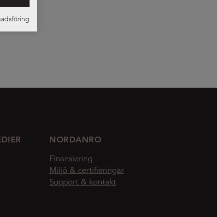
adsföring
EDIER
NORDANRO
Finansiering
Miljö & certifieringar
Support & kontakt