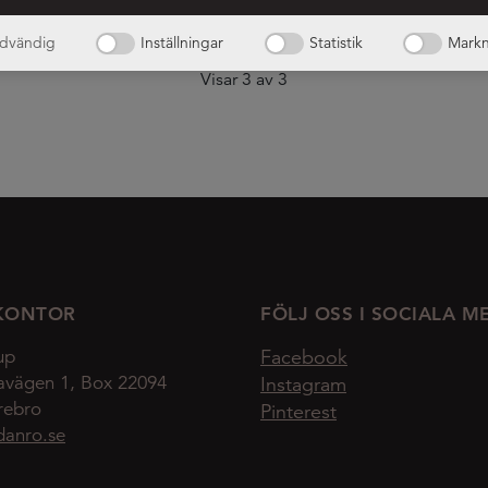
dvändig
Inställningar
Statistik
Markn
Visar
3
av
3
KONTOR
FÖLJ OSS I SOCIALA M
up
Facebook
avägen 1, Box 22094
Instagram
rebro
Pinterest
danro.se