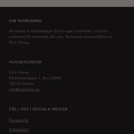
OM NORDANRO
Nordanro är butikskedjan Elons eget varumärke, med ett
sortiment för hemmets alla rum. Nordanro marknadsförs av
Elon Group.
HUVUDKONTOR
Elon Group
Bäcklundavägen 1, Box 22094
702 03 Örebro
info@nordanro.se
FÖLJ OSS I SOCIALA MEDIER
Facebook
Instagram