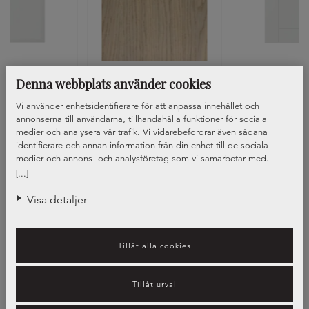
Denna webbplats använder cookies
ka Basilika
Lucka Opal
Lucka Ros
+27
+1
+
Vi använder enhetsidentifierare för att anpassa innehållet och
annonserna till användarna, tillhandahålla funktioner för sociala
medier och analysera vår trafik. Vi vidarebefordrar även sådana
identifierare och annan information från din enhet till de sociala
medier och annons- och analysföretag som vi samarbetar med.
Dessa kan i sin tur kombinera informationen med annan information
[...]
som du har tillhandahållit eller som de har samlat in när du har
använt deras tjänster.
Visa detaljer
Tillåt alla cookies
Tillåt urval