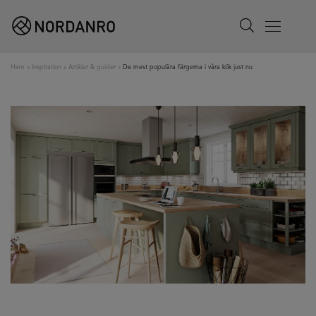
Search
Menu
Hem
»
Inspiration
»
Artiklar & guider
»
De mest populära färgerna i våra kök just nu