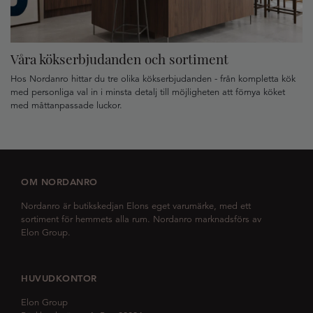
Våra kökserbjudanden och sortiment
Hos Nordanro hittar du tre olika kökserbjudanden - från kompletta kök
med personliga val in i minsta detalj till möjligheten att förnya köket
med måttanpassade luckor.
OM NORDANRO
Nordanro är butikskedjan Elons eget varumärke, med ett
sortiment för hemmets alla rum. Nordanro marknadsförs av
Elon Group.
HUVUDKONTOR
Elon Group