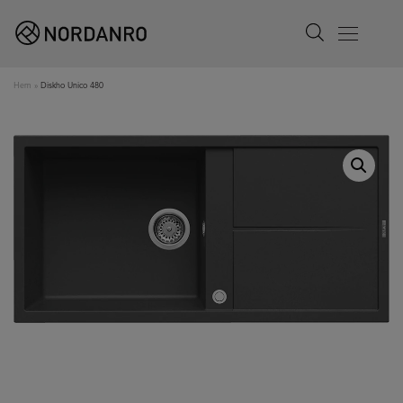
Search
Menu
Hem
»
Diskho Unico 480