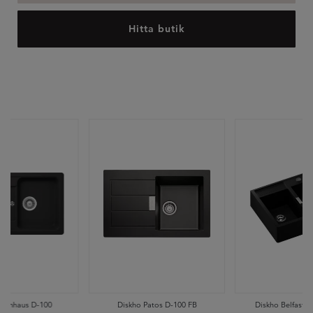
Hitta butik
Formhaus D-100
Diskho Patos D-100 FB
Diskho Belfast K