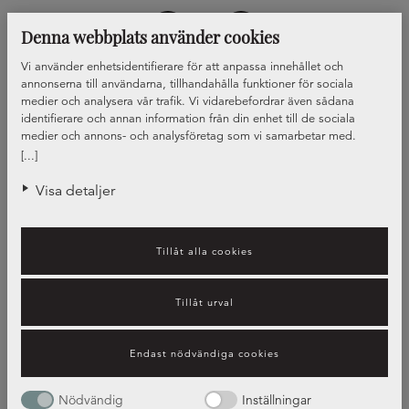
Denna webbplats använder cookies
Vi använder enhetsidentifierare för att anpassa innehållet och
annonserna till användarna, tillhandahålla funktioner för sociala
medier och analysera vår trafik. Vi vidarebefordrar även sådana
identifierare och annan information från din enhet till de sociala
medier och annons- och analysföretag som vi samarbetar med.
Dessa kan i sin tur kombinera informationen med annan information
[...]
som du har tillhandahållit eller som de har samlat in när du har
använt deras tjänster.
Visa detaljer
Tillåt alla cookies
Tillåt urval
Olika typer av diskhoar
Endast nödvändiga cookies
Nödvändig
Inställningar