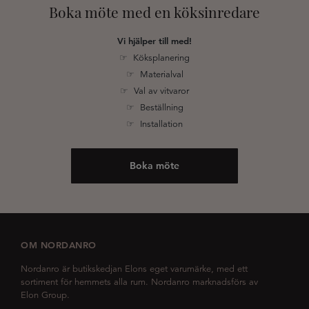
Boka möte med en köksinredare
Vi hjälper till med!
☞ Köksplanering
☞ Materialval
☞ Val av vitvaror
☞ Beställning
☞ Installation
Boka möte
OM NORDANRO
Nordanro är butikskedjan Elons eget varumärke, med ett
sortiment för hemmets alla rum. Nordanro marknadsförs av
Elon Group.